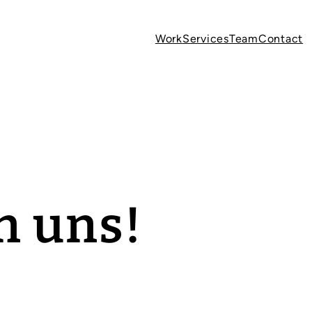
Work
Services
Team
Contact
n uns
!