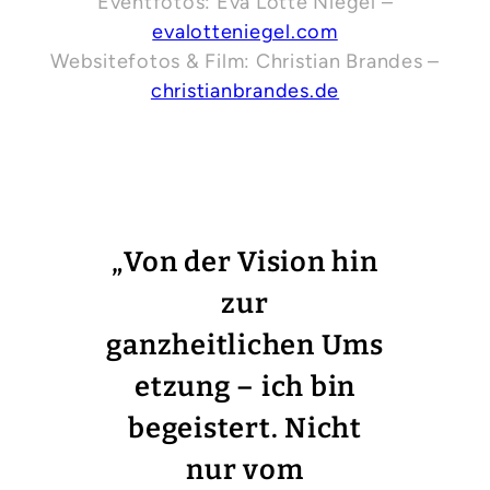
Eventfotos: Eva Lotte Niegel –
evalotteniegel.com
Websitefotos & Film: Christian Brandes –
christianbrandes.de
„
Von der Vision hin
zur
ganzheitlichen Ums
etzung – ich bin
begeistert. Nicht
nur vom