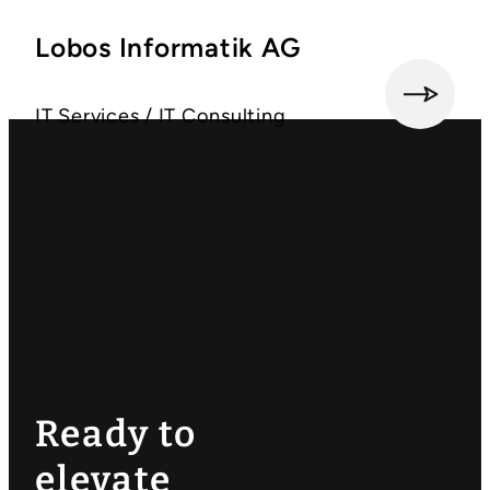
Lobos Informatik AG
M
e
IT Services / IT Consulting
h
r
Ready to
elevate