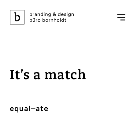
It’s a match
equal–ate