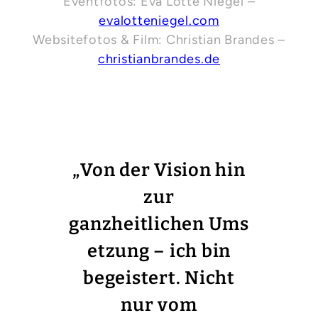
Eventfotos: Eva Lotte Niegel –
evalotteniegel.com
Websitefotos & Film: Christian Brandes –
christianbrandes.de
„
Von der Vision hin
zur
ganzheitlichen Ums
etzung – ich bin
begeistert. Nicht
nur vom