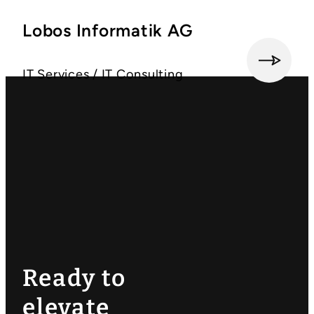
Lobos Informatik AG
M
e
IT Services / IT Consulting
h
r
Ready to
elevate