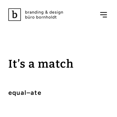
It’s a match
equal–ate